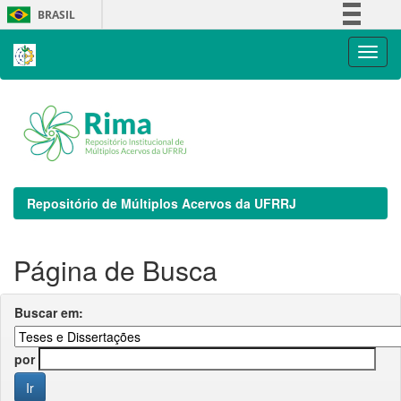
Skip
BRASIL
navigation
Simplifique!
Comunica BR
Participe
Acesso à informação
Legislação
Canais
Repositório de Múltiplos Acervos da UFRRJ
Página de Busca
Buscar em:
por