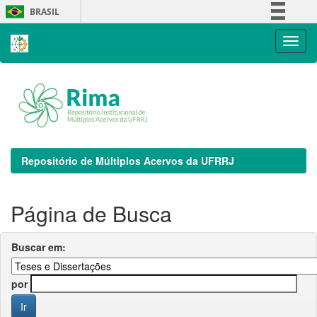
Skip
BRASIL
navigation
Simplifique!
Comunica BR
Participe
Acesso à informação
Legislação
Canais
Repositório de Múltiplos Acervos da UFRRJ
Página de Busca
Buscar em:
por