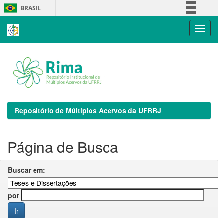
Skip
BRASIL
navigation
Simplifique!
Comunica BR
Participe
Acesso à informação
Legislação
Canais
Repositório de Múltiplos Acervos da UFRRJ
Página de Busca
Buscar em:
por