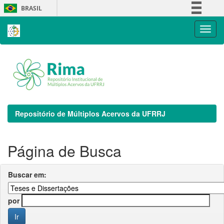
Skip
BRASIL
navigation
Simplifique!
Comunica BR
Participe
Acesso à informação
Legislação
Canais
Repositório de Múltiplos Acervos da UFRRJ
Página de Busca
Buscar em:
por