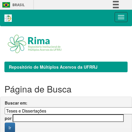
Skip
BRASIL
navigation
Simplifique!
Comunica BR
Participe
Acesso à informação
Legislação
Canais
Repositório de Múltiplos Acervos da UFRRJ
Página de Busca
Buscar em:
por