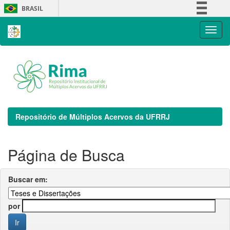
Skip
BRASIL
navigation
Simplifique!
Comunica BR
Participe
Acesso à informação
Legislação
Canais
Repositório de Múltiplos Acervos da UFRRJ
Página de Busca
Buscar em:
por