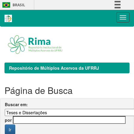
Skip
BRASIL
navigation
Simplifique!
Comunica BR
Participe
Acesso à informação
Legislação
Canais
Repositório de Múltiplos Acervos da UFRRJ
Página de Busca
Buscar em:
por