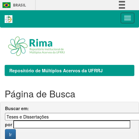
Skip
BRASIL
navigation
Simplifique!
Comunica BR
Participe
Acesso à informação
Legislação
Canais
Repositório de Múltiplos Acervos da UFRRJ
Página de Busca
Buscar em:
por