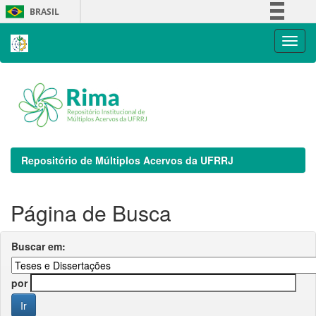
Skip
BRASIL
navigation
Simplifique!
Comunica BR
Participe
Acesso à informação
Legislação
Canais
Repositório de Múltiplos Acervos da UFRRJ
Página de Busca
Buscar em:
por