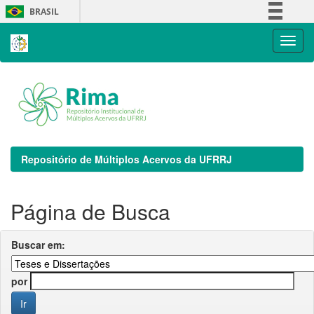
Skip
BRASIL
navigation
Simplifique!
Comunica BR
Participe
Acesso à informação
Legislação
Canais
Repositório de Múltiplos Acervos da UFRRJ
Página de Busca
Buscar em:
por