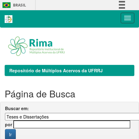
Skip
BRASIL
navigation
Simplifique!
Comunica BR
Participe
Acesso à informação
Legislação
Canais
Repositório de Múltiplos Acervos da UFRRJ
Página de Busca
Buscar em:
por