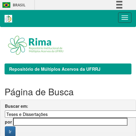
Skip
BRASIL
navigation
Simplifique!
Comunica BR
Participe
Acesso à informação
Legislação
Canais
Repositório de Múltiplos Acervos da UFRRJ
Página de Busca
Buscar em:
por