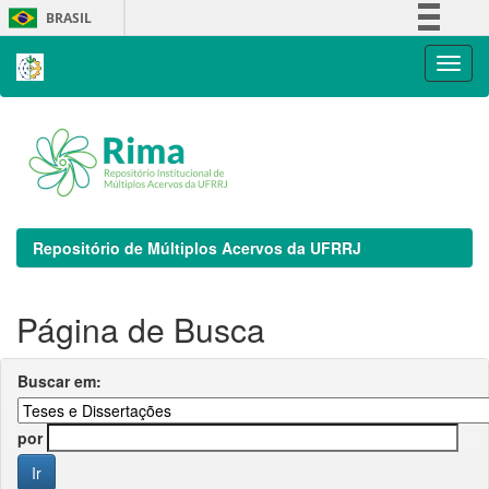
Skip
BRASIL
navigation
Simplifique!
Comunica BR
Participe
Acesso à informação
Legislação
Canais
Repositório de Múltiplos Acervos da UFRRJ
Página de Busca
Buscar em:
por