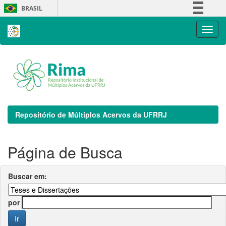
Skip
BRASIL
navigation
Simplifique!
Comunica BR
Participe
Acesso à informação
Legislação
Canais
Repositório de Múltiplos Acervos da UFRRJ
Página de Busca
Buscar em:
por