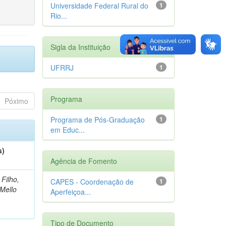
Universidade Federal Rural do
1
Rio...
Sigla da Instituição
UFRRJ
1
Programa
Póximo
Programa de Pós-Graduação
1
em Educ...
s)
Agência de Fomento
 Filho,
CAPES - Coordenação de
1
Mello
Aperfeiçoa...
Tipo de Documento