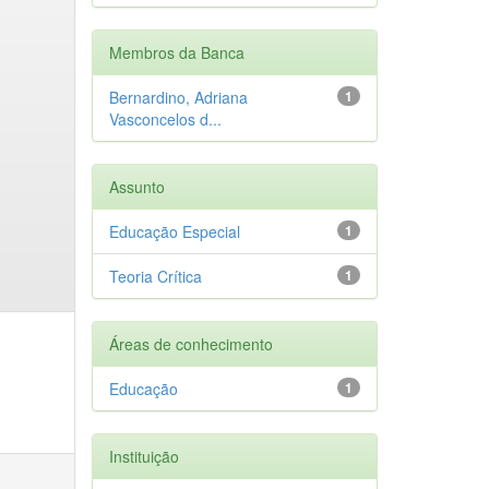
Membros da Banca
Bernardino, Adriana
1
Vasconcelos d...
Assunto
Educação Especial
1
Teoria Crítica
1
Áreas de conhecimento
Educação
1
Instituição