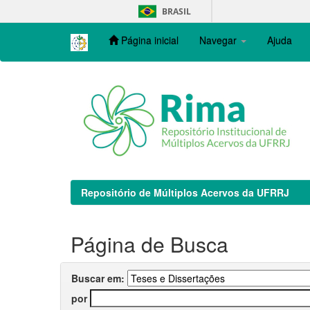
Skip
BRASIL
navigation
Página inicial
Navegar
Ajuda
Repositório de Múltiplos Acervos da UFRRJ
Página de Busca
Buscar em:
por