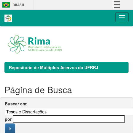
Skip
BRASIL
navigation
Simplifique!
Comunica BR
Participe
Acesso à informação
Legislação
Canais
Repositório de Múltiplos Acervos da UFRRJ
Página de Busca
Buscar em:
por