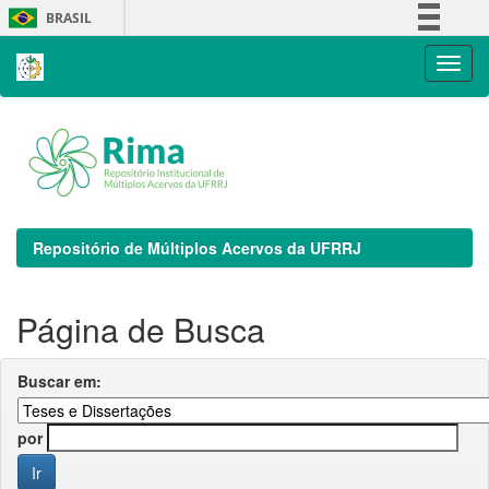
Skip
BRASIL
navigation
Simplifique!
Comunica BR
Participe
Acesso à informação
Legislação
Canais
Repositório de Múltiplos Acervos da UFRRJ
Página de Busca
Buscar em:
por