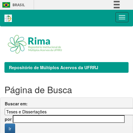
Skip
BRASIL
navigation
Simplifique!
Comunica BR
Participe
Acesso à informação
Legislação
Canais
Repositório de Múltiplos Acervos da UFRRJ
Página de Busca
Buscar em:
por