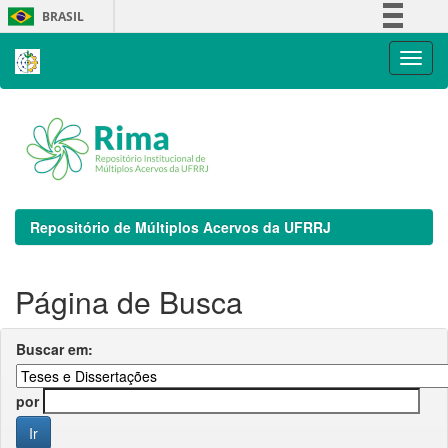
Skip
BRASIL
navigation
Simplifique!
Comunica BR
Participe
Acesso à informação
Legislação
Canais
Repositório de Múltiplos Acervos da UFRRJ
Página de Busca
Buscar em:
por