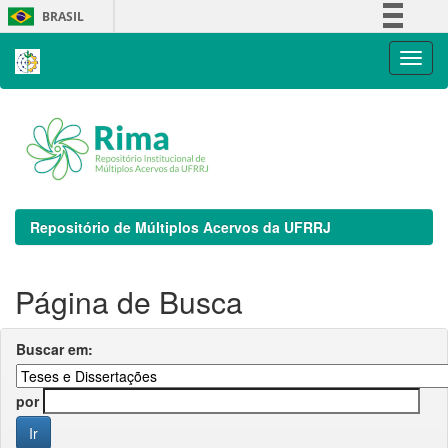
Skip
BRASIL
navigation
Simplifique!
Comunica BR
Participe
Acesso à informação
Legislação
Canais
Repositório de Múltiplos Acervos da UFRRJ
Página de Busca
Buscar em:
por