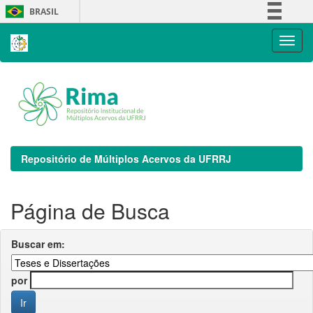
Skip
BRASIL
navigation
Simplifique!
Comunica BR
Participe
Acesso à informação
Legislação
Canais
Repositório de Múltiplos Acervos da UFRRJ
Página de Busca
Buscar em:
por