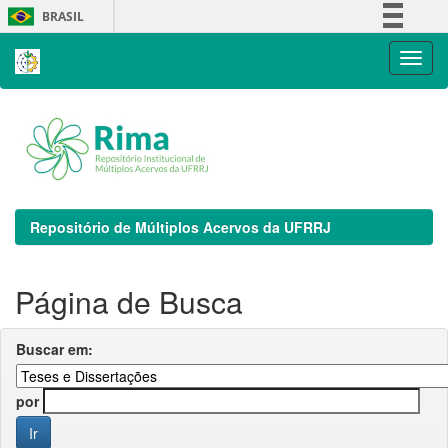
Skip
BRASIL
navigation
Simplifique!
Comunica BR
Participe
Acesso à informação
Legislação
Canais
Repositório de Múltiplos Acervos da UFRRJ
Página de Busca
Buscar em:
por