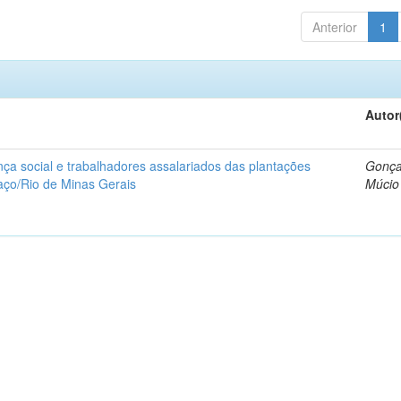
Anterior
1
Autor
a social e trabalhadores assalariados das plantações
Gonça
 aço/Rio de Minas Gerais
Múcio