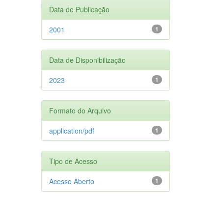
Data de Publicação
2001
1
Data de Disponibilização
2023
1
Formato do Arquivo
application/pdf
1
Tipo de Acesso
Acesso Aberto
1