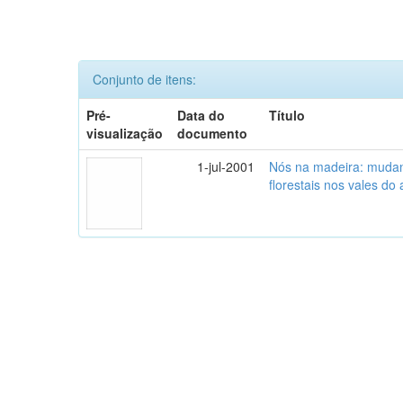
Conjunto de itens:
Pré-
Data do
Título
visualização
documento
1-jul-2001
Nós na madeira: mudanç
florestais nos vales do