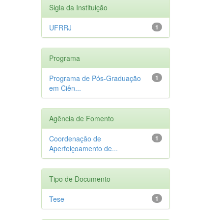
Sigla da Instituição
UFRRJ
1
Programa
Programa de Pós-Graduação
1
em Ciên...
Agência de Fomento
Coordenação de
1
Aperfeiçoamento de...
Tipo de Documento
Tese
1