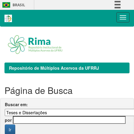
Skip
BRASIL
navigation
Simplifique!
Comunica BR
Participe
Acesso à informação
Legislação
Canais
Repositório de Múltiplos Acervos da UFRRJ
Página de Busca
Buscar em:
por