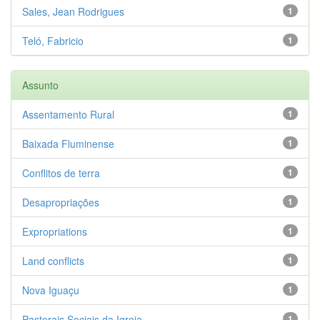
Sales, Jean Rodrigues
1
Teló, Fabricio
1
Assunto
Assentamento Rural
1
Baixada Fluminense
1
Conflitos de terra
1
Desapropriações
1
Expropriations
1
Land conflicts
1
Nova Iguaçu
1
Pastorais Sociais da Igreja
1