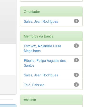
Orientador
Sales, Jean Rodrigues
1
Membros da Banca
Estevez, Alejandra Luisa
1
Magalhães
Ribeiro, Felipe Augusto dos
1
Santos
Sales, Jean Rodrigues
1
Teló, Fabricio
1
Assunto