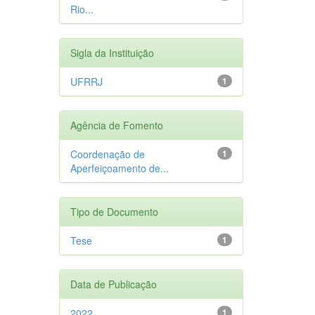
Rio...
Sigla da Instituição
UFRRJ
1
Agência de Fomento
Coordenação de
1
Aperfeiçoamento de...
Tipo de Documento
Tese
1
Data de Publicação
2022
1