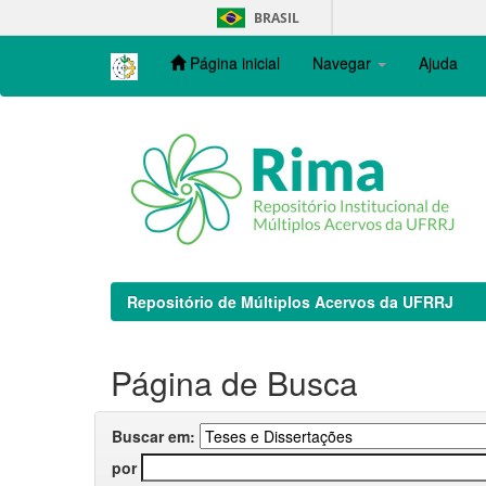
Skip
BRASIL
navigation
Página inicial
Navegar
Ajuda
Repositório de Múltiplos Acervos da UFRRJ
Página de Busca
Buscar em:
por