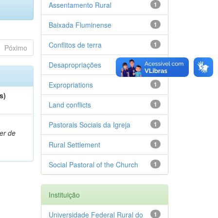
Assentamento Rural
1
Baixada Fluminense
1
Conflitos de terra
1
Póximo
Desapropriações
1
Expropriations
1
s)
Land conflicts
1
Pastorais Sociais da Igreja
1
er de
Rural Settlement
1
Social Pastoral of the Church
1
Instituição
Universidade Federal Rural do
1