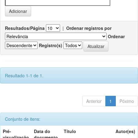
Resultados/Página
|
Ordenar registros por
Ordenar
Registro(s)
Resultado 1-1 de 1.
Anterior
1
Póximo
Conjunto de itens:
Pré-
Data do
Título
Autor(es)
visualização
documento