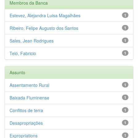
Membros da Banca
Estevez, Alejandra Luisa Magalhães
1
Ribeiro, Felipe Augusto dos Santos
1
Sales, Jean Rodrigues
1
Teló, Fabricio
1
Assunto
Assentamento Rural
1
Baixada Fluminense
1
Conflitos de terra
1
Desapropriações
1
Expropriations
1