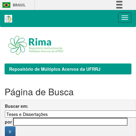
Skip
BRASIL
navigation
Simplifique!
Comunica BR
Participe
Acesso à informação
Legislação
Canais
Repositório de Múltiplos Acervos da UFRRJ
Página de Busca
Buscar em:
por