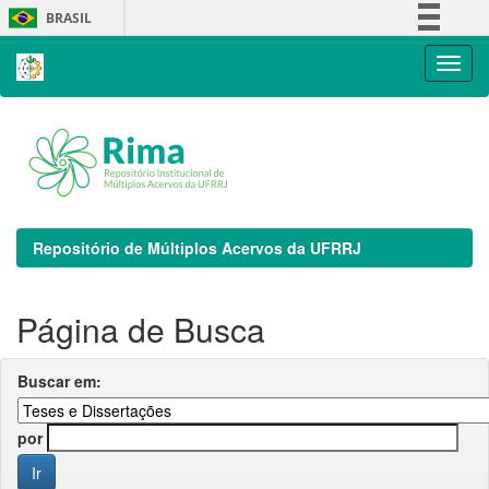
Skip
BRASIL
navigation
Simplifique!
Comunica BR
Participe
Acesso à informação
Legislação
Canais
Repositório de Múltiplos Acervos da UFRRJ
Página de Busca
Buscar em:
por