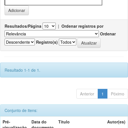
Resultados/Página
|
Ordenar registros por
Ordenar
Registro(s)
Resultado 1-1 de 1.
Anterior
1
Póximo
Conjunto de itens:
Pré-
Data do
Título
Autor(es)
visualização
documento