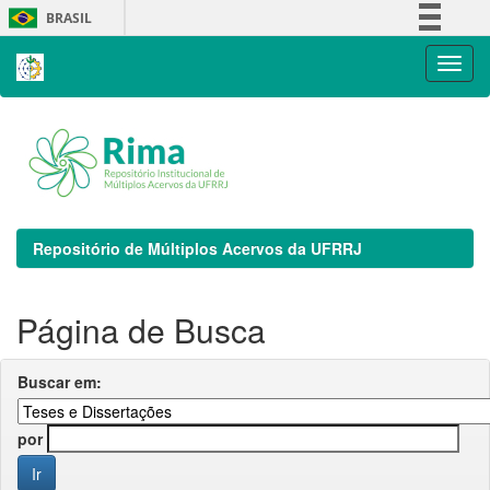
Skip
BRASIL
navigation
Simplifique!
Comunica BR
Participe
Acesso à informação
Legislação
Canais
Repositório de Múltiplos Acervos da UFRRJ
Página de Busca
Buscar em:
por