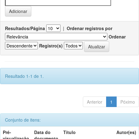
Resultados/Página
|
Ordenar registros por
Ordenar
Registro(s)
Resultado 1-1 de 1.
Anterior
1
Póximo
Conjunto de itens:
Pré-
Data do
Título
Autor(es)
visualização
documento