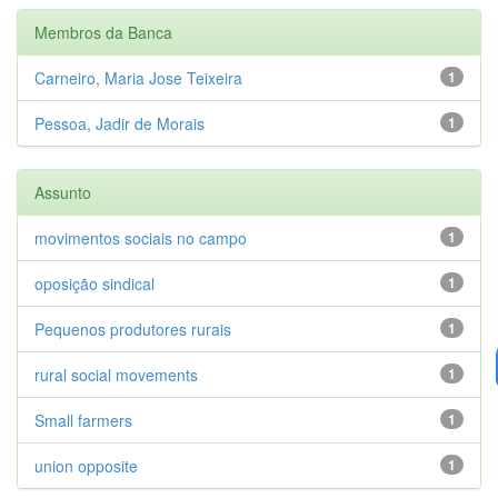
Membros da Banca
Carneiro, Maria Jose Teixeira
1
Pessoa, Jadir de Morais
1
Assunto
movimentos sociais no campo
1
oposição sindical
1
Pequenos produtores rurais
1
rural social movements
1
Small farmers
1
union opposite
1