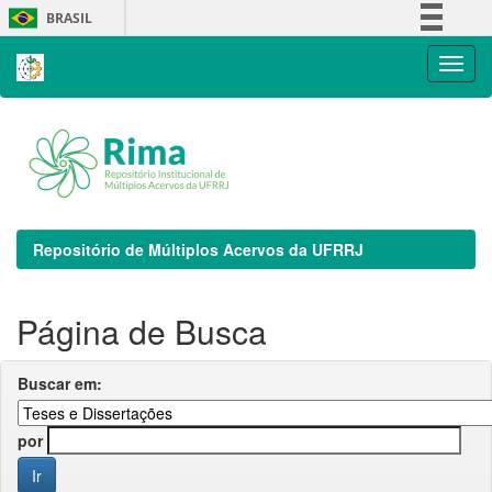
Skip
BRASIL
navigation
Simplifique!
Comunica BR
Participe
Acesso à informação
Legislação
Canais
Repositório de Múltiplos Acervos da UFRRJ
Página de Busca
Buscar em:
por