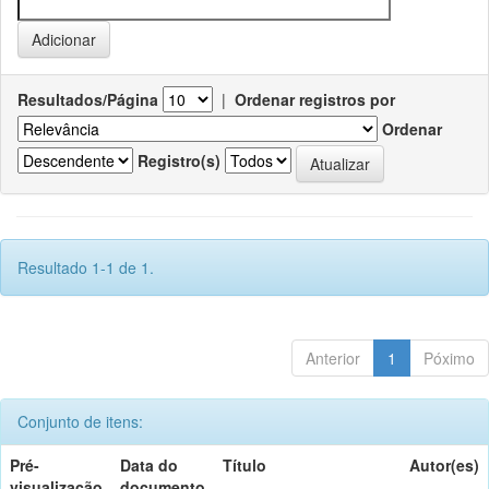
Resultados/Página
|
Ordenar registros por
Ordenar
Registro(s)
Resultado 1-1 de 1.
Anterior
1
Póximo
Conjunto de itens:
Pré-
Data do
Título
Autor(es)
visualização
documento