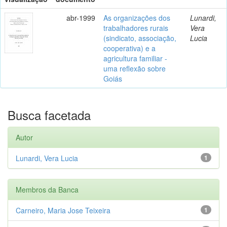
abr-1999
As organizações dos
Lunardi,
trabalhadores rurais
Vera
(sindicato, associação,
Lucia
cooperativa) e a
agricultura familiar -
uma reflexão sobre
Goiás
Busca facetada
Autor
Lunardi, Vera Lucia
1
Membros da Banca
Carneiro, Maria Jose Teixeira
1