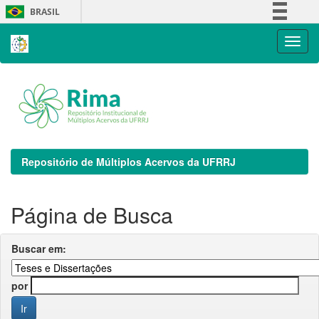
Skip
BRASIL
navigation
Simplifique!
Comunica BR
Participe
Acesso à informação
Legislação
Canais
Repositório de Múltiplos Acervos da UFRRJ
Página de Busca
Buscar em:
por