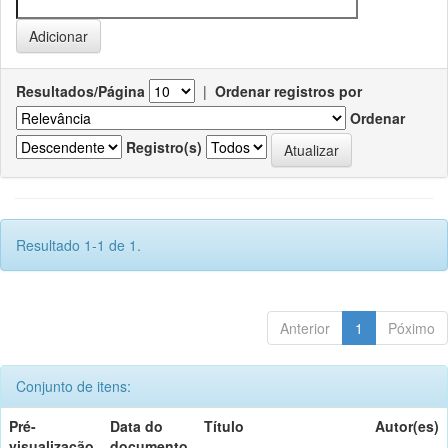
Resultados/Página
|
Ordenar registros por
Ordenar
Registro(s)
Resultado 1-1 de 1.
Anterior
1
Póximo
Conjunto de itens:
Pré-
Data do
Título
Autor(es)
visualização
documento