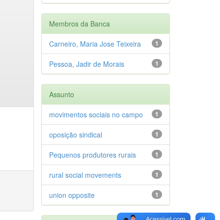
Membros da Banca
Carneiro, Maria Jose Teixeira
1
Pessoa, Jadir de Morais
1
Assunto
movimentos sociais no campo
1
oposição sindical
1
Pequenos produtores rurais
1
rural social movements
1
union opposite
1