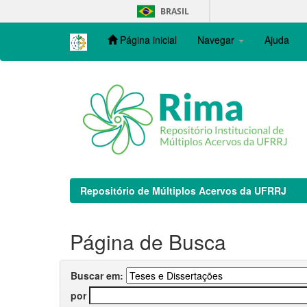
Skip
BRASIL
navigation
Página inicial
Navegar
Ajuda
Repositório de Múltiplos Acervos da UFRRJ
Página de Busca
Buscar em:
por