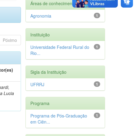
Áreas de conhecimento
Agronomia
1
Instituição
Póximo
Universidade Federal Rural do
1
Rio...
tor(es)
Sigla da Instituição
UFRRJ
1
ardi,
a Lucia
Programa
Programa de Pós-Graduação
1
em Ciên...