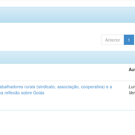
Anterior
1
Au
abalhadores rurais (sindicato, associação, cooperativa) e a
Lun
uma reflexão sobre Goiás
Ver