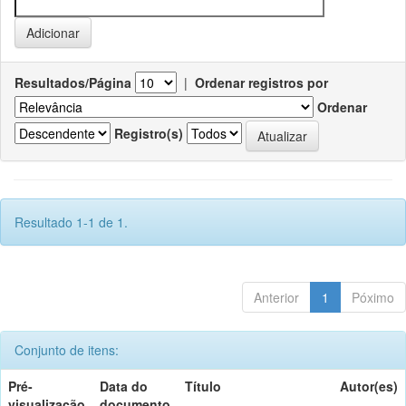
Resultados/Página
|
Ordenar registros por
Ordenar
Registro(s)
Resultado 1-1 de 1.
Anterior
1
Póximo
Conjunto de itens:
Pré-
Data do
Título
Autor(es)
visualização
documento