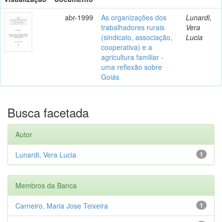
abr-1999
As organizações dos
Lunardi,
trabalhadores rurais
Vera
(sindicato, associação,
Lucia
cooperativa) e a
agricultura familiar -
uma reflexão sobre
Goiás
Busca facetada
Autor
Lunardi, Vera Lucia
1
Membros da Banca
Carneiro, Maria Jose Teixeira
1