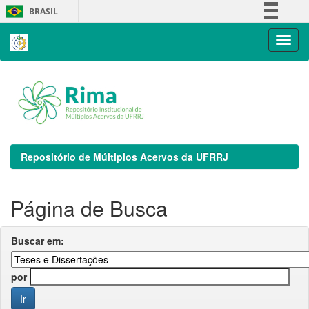
Skip
BRASIL
navigation
Simplifique!
Comunica BR
Participe
Acesso à informação
Legislação
Canais
Repositório de Múltiplos Acervos da UFRRJ
Página de Busca
Buscar em:
por