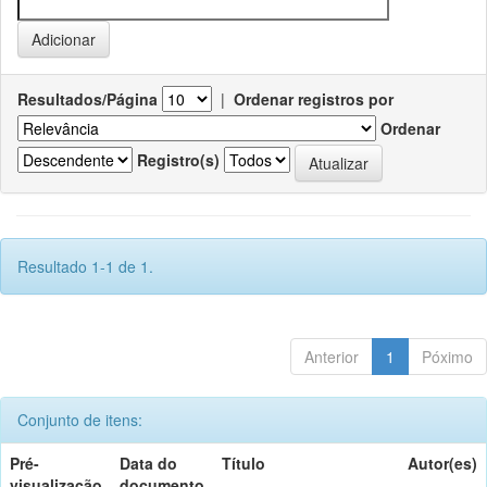
Resultados/Página
|
Ordenar registros por
Ordenar
Registro(s)
Resultado 1-1 de 1.
Anterior
1
Póximo
Conjunto de itens:
Pré-
Data do
Título
Autor(es)
visualização
documento