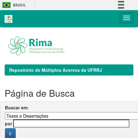
Skip
BRASIL
navigation
Simplifique!
Comunica BR
Participe
Acesso à informação
Legislação
Canais
Repositório de Múltiplos Acervos da UFRRJ
Página de Busca
Buscar em:
por