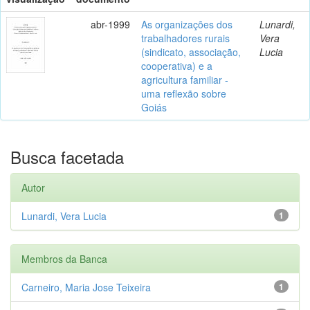
abr-1999
As organizações dos
Lunardi,
trabalhadores rurais
Vera
(sindicato, associação,
Lucia
cooperativa) e a
agricultura familiar -
uma reflexão sobre
Goiás
Busca facetada
Autor
Lunardi, Vera Lucia
1
Membros da Banca
Carneiro, Maria Jose Teixeira
1