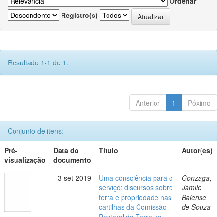
Ordenar
Registro(s)
Resultado 1-1 de 1.
Anterior
1
Póximo
Conjunto de itens:
Pré-
Data do
Título
Autor(es)
visualização
documento
3-set-2019
Uma consciência para o
Gonzaga,
serviço: discursos sobre
Jamile
terra e propriedade nas
Baiense
cartilhas da Comissão
de Souza
Pastoral da Terra na