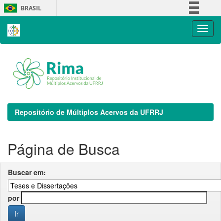
Skip
BRASIL
navigation
Simplifique!
Comunica BR
Participe
Acesso à informação
Legislação
Canais
Repositório de Múltiplos Acervos da UFRRJ
Página de Busca
Buscar em:
por