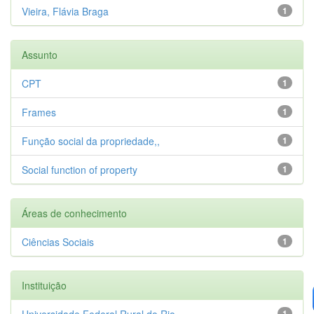
Vieira, Flávia Braga
1
Assunto
CPT
1
Frames
1
Função social da propriedade,,
1
Social function of property
1
Áreas de conhecimento
Ciências Sociais
1
Instituição
Universidade Federal Rural do Rio...
1