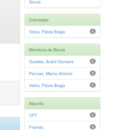
Souza
Orientador
Vieira, Flávia Braga
1
Membros da Banca
Guedes, André Dumans
1
Perruso, Marco Antonio
1
Vieira, Flávia Braga
1
Assunto
CPT
1
Frames
1