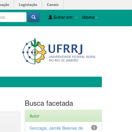
mação
Legislação
Canais
Entrar em:
Idioma
Busca facetada
Autor
Gonzaga, Jamile Baiense de
1