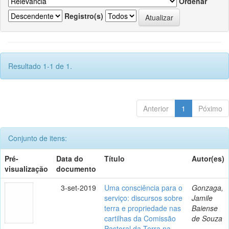
Ordenar
Registro(s)
Resultado 1-1 de 1.
Anterior
1
Póximo
Conjunto de itens:
Pré-
Data do
Título
Autor(es)
visualização
documento
3-set-2019
Uma consciência para o
Gonzaga,
serviço: discursos sobre
Jamile
terra e propriedade nas
Baiense
cartilhas da Comissão
de Souza
Pastoral da Terra na