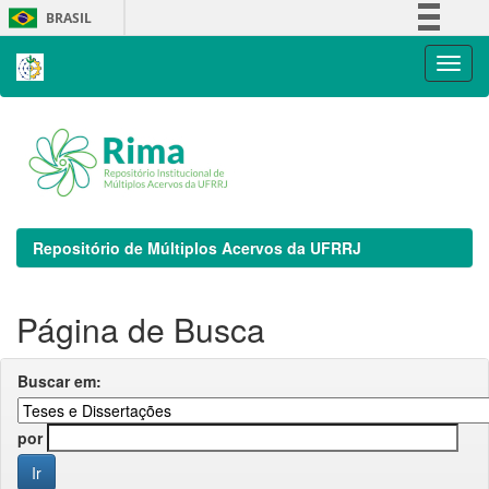
Skip
BRASIL
navigation
Simplifique!
Comunica BR
Participe
Acesso à informação
Legislação
Canais
Repositório de Múltiplos Acervos da UFRRJ
Página de Busca
Buscar em:
por