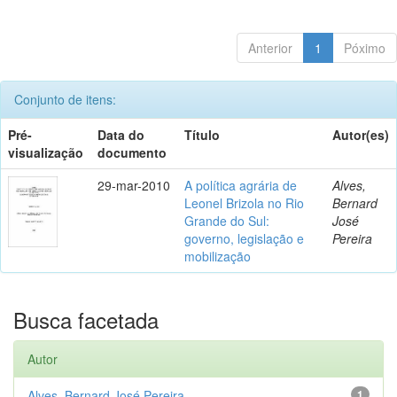
Anterior
1
Póximo
Conjunto de itens:
Pré-
Data do
Título
Autor(es)
visualização
documento
29-mar-2010
A política agrária de
Alves,
Leonel Brizola no Rio
Bernard
Grande do Sul:
José
governo, legislação e
Pereira
mobilização
Busca facetada
Autor
Alves, Bernard José Pereira
1