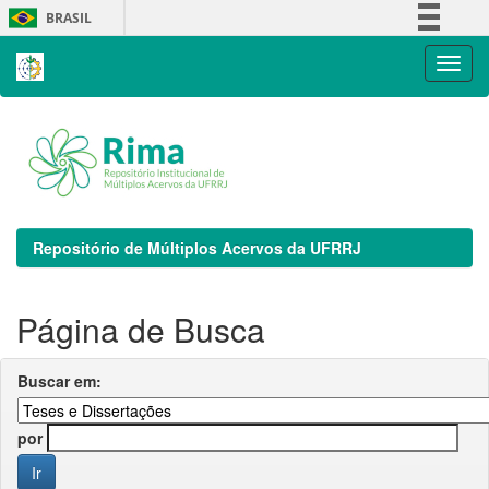
Skip
BRASIL
navigation
Simplifique!
Comunica BR
Participe
Acesso à informação
Legislação
Canais
Repositório de Múltiplos Acervos da UFRRJ
Página de Busca
Buscar em:
por