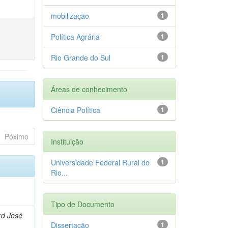
mobilização
1
Política Agrária
1
Rio Grande do Sul
1
Áreas de conhecimento
Ciência Política
1
Póximo
Instituição
Universidade Federal Rural do
1
Rio...
Tipo de Documento
rd José
Dissertação
1