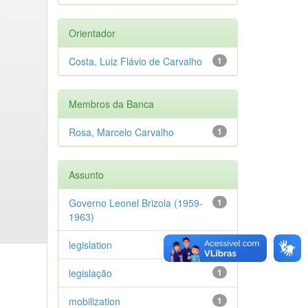
Orientador
Costa, Luiz Flávio de Carvalho
1
Membros da Banca
Rosa, Marcelo Carvalho
1
Assunto
Governo Leonel Brizola (1959-
1
1963)
legislation
1
legislação
1
mobilization
1