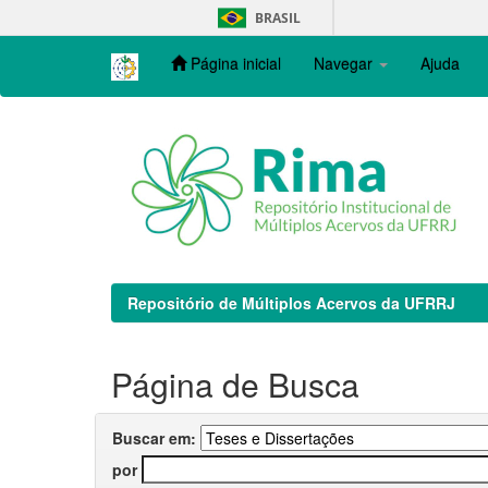
Skip
BRASIL
navigation
Página inicial
Navegar
Ajuda
Repositório de Múltiplos Acervos da UFRRJ
Página de Busca
Buscar em:
por