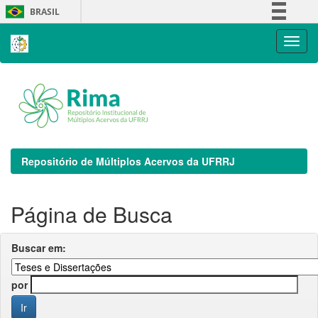
Skip
BRASIL
navigation
Simplifique!
Comunica BR
Participe
Acesso à informação
Legislação
Canais
Repositório de Múltiplos Acervos da UFRRJ
Página de Busca
Buscar em:
por