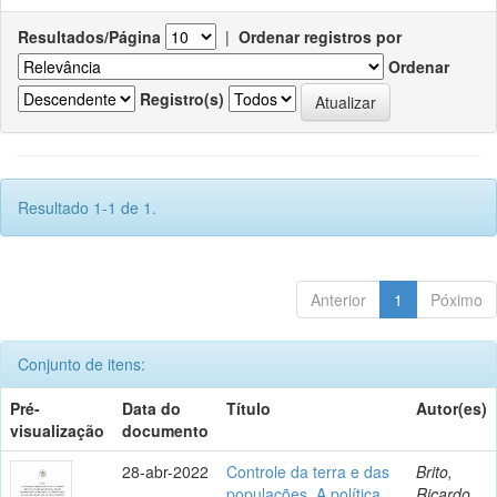
Resultados/Página
|
Ordenar registros por
Ordenar
Registro(s)
Resultado 1-1 de 1.
Anterior
1
Póximo
Conjunto de itens:
Pré-
Data do
Título
Autor(es)
visualização
documento
28-abr-2022
Controle da terra e das
Brito,
populações. A política
Ricardo