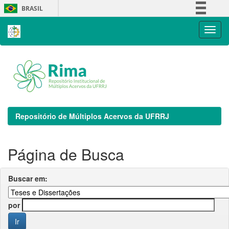
Skip
BRASIL
navigation
Simplifique!
Comunica BR
Participe
Acesso à informação
Legislação
Canais
Repositório de Múltiplos Acervos da UFRRJ
Página de Busca
Buscar em:
por