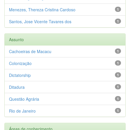
Menezes, Thereza Cristina Cardoso
1
Santos, Jose Vicente Tavares dos
1
Assunto
Cachoeiras de Macacu
1
Colonização
1
Dictatorship
1
Ditadura
1
Questão Agrária
1
Rio de Janeiro
1
Áreas de conhecimento