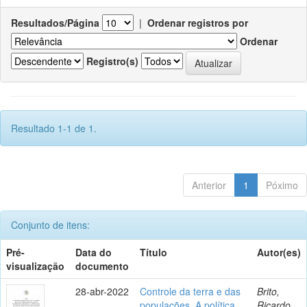
Resultados/Página
|
Ordenar registros por
Ordenar
Registro(s)
Resultado 1-1 de 1.
Anterior
1
Póximo
Conjunto de itens:
Pré-
Data do
Título
Autor(es)
visualização
documento
28-abr-2022
Controle da terra e das
Brito,
populações. A política
Ricardo