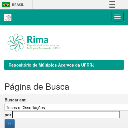
Skip
BRASIL
navigation
Simplifique!
Comunica BR
Participe
Acesso à informação
Legislação
Canais
Repositório de Múltiplos Acervos da UFRRJ
Página de Busca
Buscar em:
por