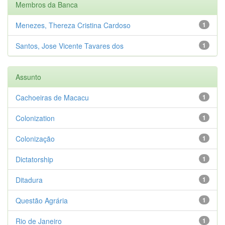
Membros da Banca
Menezes, Thereza Cristina Cardoso
1
Santos, Jose Vicente Tavares dos
1
Assunto
Cachoeiras de Macacu
1
Colonization
1
Colonização
1
Dictatorship
1
Ditadura
1
Questão Agrária
1
Rio de Janeiro
1