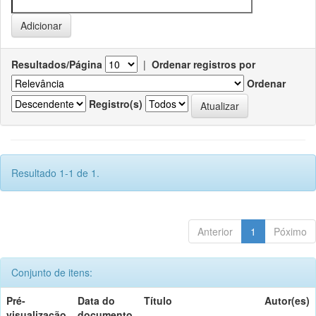
Resultados/Página
|
Ordenar registros por
Ordenar
Registro(s)
Resultado 1-1 de 1.
Anterior
1
Póximo
Conjunto de itens:
Pré-
Data do
Título
Autor(es)
visualização
documento