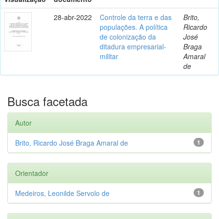
28-abr-2022
Controle da terra e das
Brito,
populações. A política
Ricardo
de colonização da
José
ditadura empresarial-
Braga
militar
Amaral
de
Busca facetada
Autor
Brito, Ricardo José Braga Amaral de
1
Orientador
Medeiros, Leonilde Servolo de
1