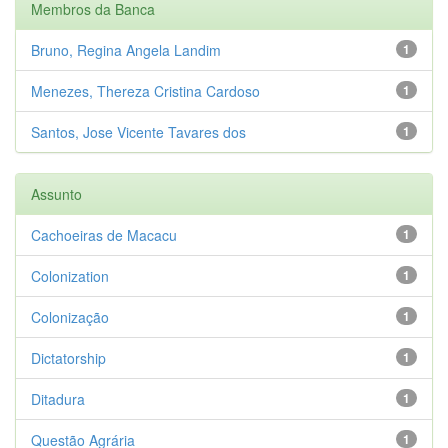
Membros da Banca
Bruno, Regina Angela Landim
1
Menezes, Thereza Cristina Cardoso
1
Santos, Jose Vicente Tavares dos
1
Assunto
Cachoeiras de Macacu
1
Colonization
1
Colonização
1
Dictatorship
1
Ditadura
1
Questão Agrária
1