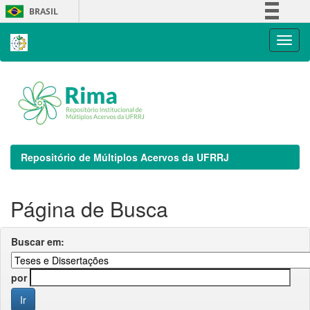
Skip
BRASIL
navigation
Simplifique!
Comunica BR
Participe
Acesso à informação
Legislação
Canais
Repositório de Múltiplos Acervos da UFRRJ
Página de Busca
Buscar em:
por