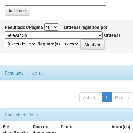
Resultados/Página
|
Ordenar registros por
Ordenar
Registro(s)
Resultado 1-1 de 1.
Anterior
1
Póximo
Conjunto de itens:
Pré-
Data do
Título
Autor(es)
visualização
documento