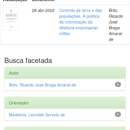
28-abr-2022
Controle da terra e das
Brito,
populações. A política
Ricardo
de colonização da
José
ditadura empresarial-
Braga
militar
Amaral
de
Busca facetada
Autor
Brito, Ricardo José Braga Amaral de
1
Orientador
Medeiros, Leonilde Servolo de
1