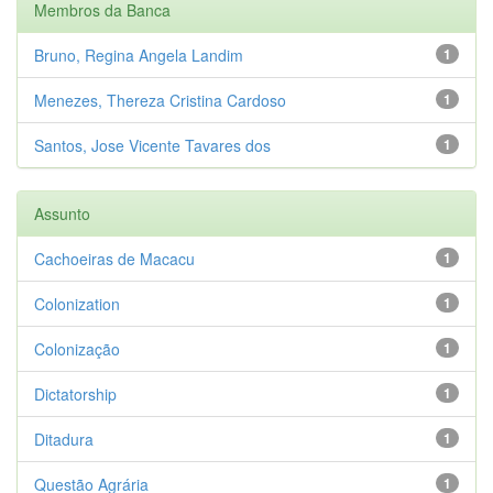
Membros da Banca
Bruno, Regina Angela Landim
1
Menezes, Thereza Cristina Cardoso
1
Santos, Jose Vicente Tavares dos
1
Assunto
Cachoeiras de Macacu
1
Colonization
1
Colonização
1
Dictatorship
1
Ditadura
1
Questão Agrária
1