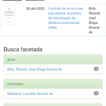
28-abr-2022
Controle da terra e das
Brito,
populações. A política
Ricardo
de colonização da
José
ditadura empresarial-
Braga
militar
Amaral
de
Busca facetada
Autor
Brito, Ricardo José Braga Amaral de
1
Orientador
Medeiros, Leonilde Servolo de
1