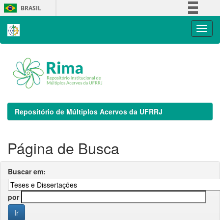
Skip
BRASIL
navigation
Simplifique!
Comunica BR
Participe
Acesso à informação
Legislação
Canais
Repositório de Múltiplos Acervos da UFRRJ
Página de Busca
Buscar em:
por