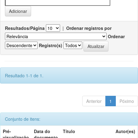
Resultados/Página
|
Ordenar registros por
Ordenar
Registro(s)
Resultado 1-1 de 1.
Anterior
1
Póximo
Conjunto de itens:
Pré-
Data do
Título
Autor(es)
visualização
documento