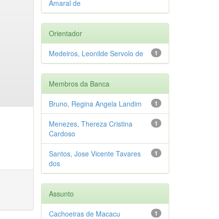
Amaral de
Orientador
Medeiros, Leonilde Servolo de
1
Membros da Banca
Bruno, Regina Angela Landim
1
Menezes, Thereza Cristina
1
Cardoso
Santos, Jose Vicente Tavares
1
dos
Assunto
Cachoeiras de Macacu
1