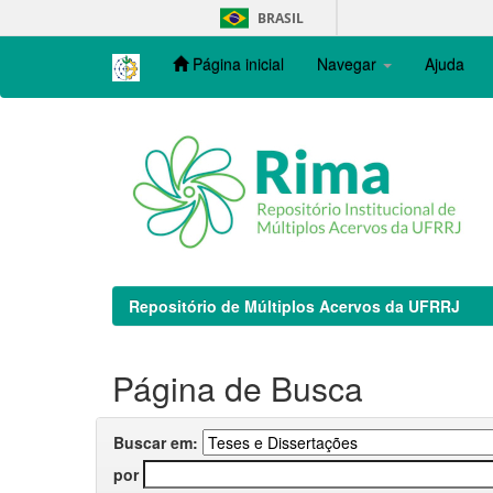
Skip
BRASIL
navigation
Página inicial
Navegar
Ajuda
Repositório de Múltiplos Acervos da UFRRJ
Página de Busca
Buscar em:
por