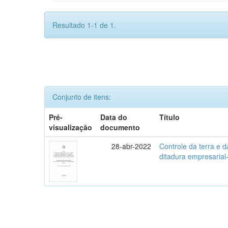
Resultado 1-1 de 1.
Conjunto de itens:
Pré-
Data do
Título
visualização
documento
28-abr-2022
Controle da terra e d
ditadura empresarial-