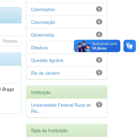
Colonization
1
Colonização
1
Dictatorship
1
Póximo
Ditadura
1
Questão Agrária
1
Rio de Janeiro
1
é Braga
Instituição
Universidade Federal Rural do
1
Rio...
Sigla da Instituição