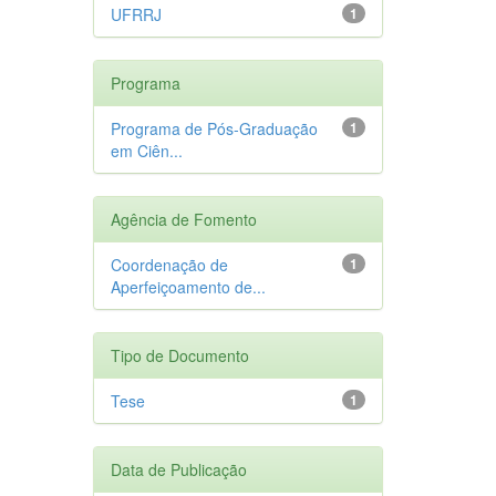
UFRRJ
1
Programa
Programa de Pós-Graduação
1
em Ciên...
Agência de Fomento
Coordenação de
1
Aperfeiçoamento de...
Tipo de Documento
Tese
1
Data de Publicação