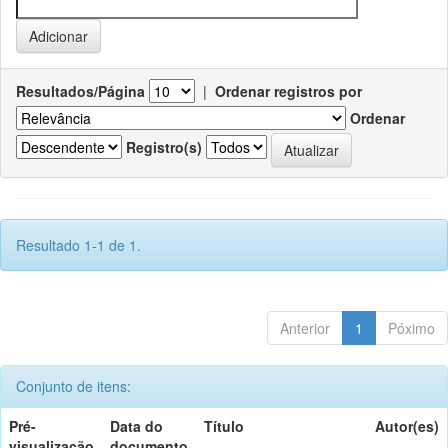
Resultados/Página
|
Ordenar registros por
Ordenar
Registro(s)
Resultado 1-1 de 1.
Anterior
1
Póximo
Conjunto de itens:
Pré-
Data do
Título
Autor(es)
visualização
documento