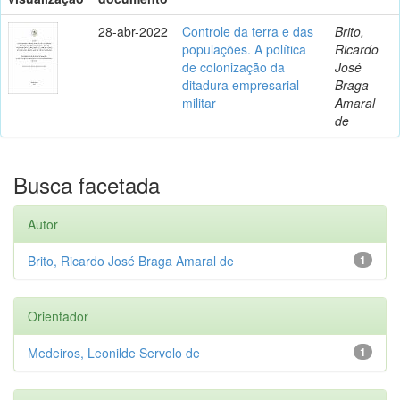
28-abr-2022
Controle da terra e das
Brito,
populações. A política
Ricardo
de colonização da
José
ditadura empresarial-
Braga
militar
Amaral
de
Busca facetada
Autor
Brito, Ricardo José Braga Amaral de
1
Orientador
Medeiros, Leonilde Servolo de
1