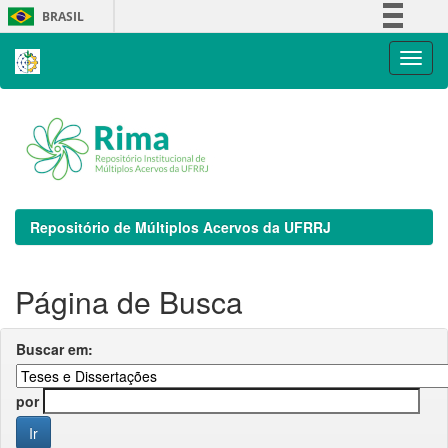
Skip
BRASIL
navigation
Simplifique!
Comunica BR
Participe
Acesso à informação
Legislação
Canais
Repositório de Múltiplos Acervos da UFRRJ
Página de Busca
Buscar em:
por