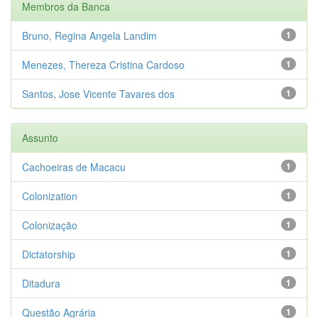
Membros da Banca
Bruno, Regina Angela Landim
1
Menezes, Thereza Cristina Cardoso
1
Santos, Jose Vicente Tavares dos
1
Assunto
Cachoeiras de Macacu
1
Colonization
1
Colonização
1
Dictatorship
1
Ditadura
1
Questão Agrária
1