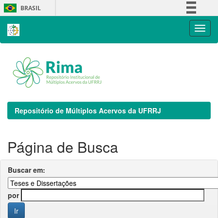
Skip
BRASIL
navigation
Simplifique!
Comunica BR
Participe
Acesso à informação
Legislação
Canais
Repositório de Múltiplos Acervos da UFRRJ
Página de Busca
Buscar em:
por