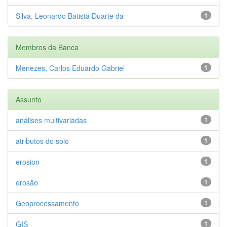
Silva, Leonardo Batista Duarte da
1
Membros da Banca
Menezes, Carlos Eduardo Gabriel
1
Assunto
análises multivariadas
1
atributos do solo
1
erosion
1
erosão
1
Geoprocessamento
1
GIS
1