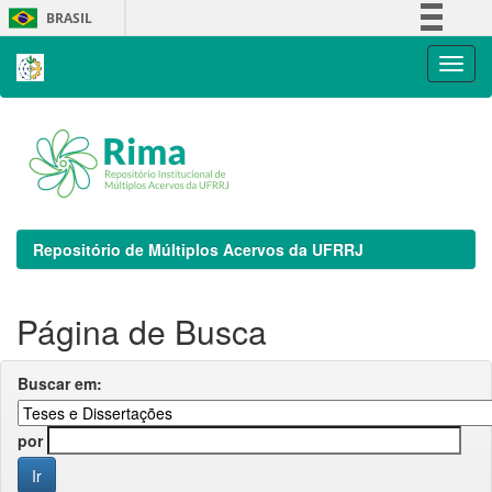
Skip
BRASIL
navigation
Simplifique!
Comunica BR
Participe
Acesso à informação
Legislação
Canais
Repositório de Múltiplos Acervos da UFRRJ
Página de Busca
Buscar em:
por