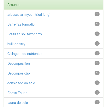
Assunto
arbuscular mycorrhizal fungi
1
Barreiras formation
1
Brazilian soil taxonomy
1
bulk density
1
Ciclagem de nutrientes
1
Decomposition
1
Decomposição
1
densidade do solo
1
Edafic Fauna
1
fauna do solo
1