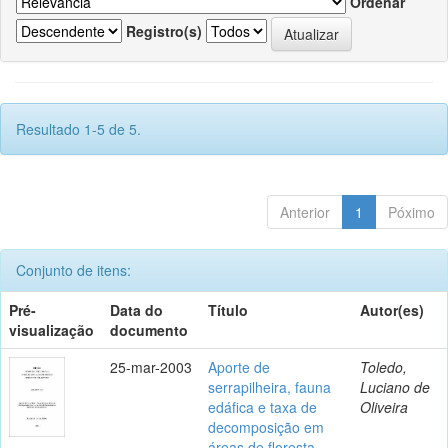
Ordenar
Registro(s)
Resultado 1-5 de 5.
Anterior
1
Póximo
Conjunto de itens:
Pré-
Data do
Título
Autor(es)
visualização
documento
25-mar-2003
Aporte de
Toledo,
serrapilheira, fauna
Luciano de
edáfica e taxa de
Oliveira
decomposição em
áreas de floresta