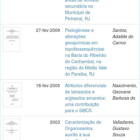
secundária no
Município de
Pinheiral, RJ
27-fev-2009
Pedogênese e
Santos,
alterações
Adailde do
geoquímicas em
Carmo
topolitossequências
na Bacia do Ribeirão
do Cachambal, na
região do Médio Vale
do Paraiba, RJ
18-fev-2005
Atributos diferenciais
Nascimento,
de latossolos e
Geovane
argissolos amarelos:
Barbosa do
uma contribuição
para o SiBCS
2003
Caracterização de
Valladares,
Organossolos,
Gustavo
auxílio à sua
Souza