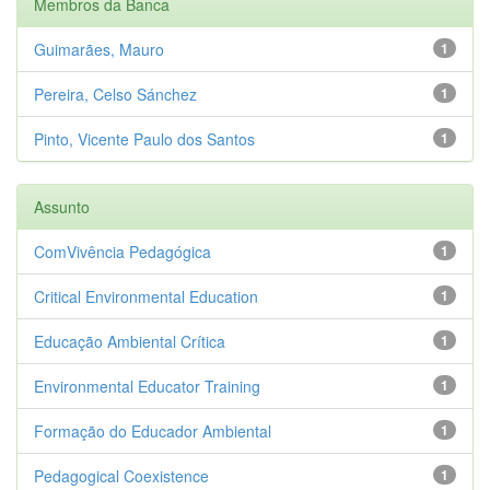
Membros da Banca
Guimarães, Mauro
1
Pereira, Celso Sánchez
1
Pinto, Vicente Paulo dos Santos
1
Assunto
ComVivência Pedagógica
1
Critical Environmental Education
1
Educação Ambiental Crítica
1
Environmental Educator Training
1
Formação do Educador Ambiental
1
Pedagogical Coexistence
1