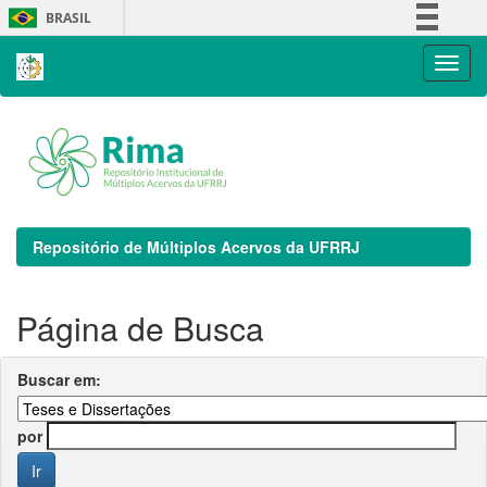
Skip
BRASIL
navigation
Simplifique!
Comunica BR
Participe
Acesso à informação
Legislação
Canais
Repositório de Múltiplos Acervos da UFRRJ
Página de Busca
Buscar em:
por