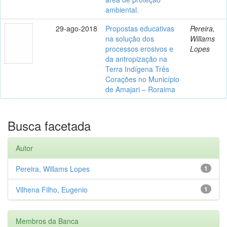
ambiental.
29-ago-2018
Propostas educativas
Pereira,
na solução dos
Willams
processos erosivos e
Lopes
da antropização na
Terra Indígena Três
Corações no Município
de Amajari – Roraima
Busca facetada
Autor
Pereira, Willams Lopes
1
Vilhena Filho, Eugenio
1
Membros da Banca