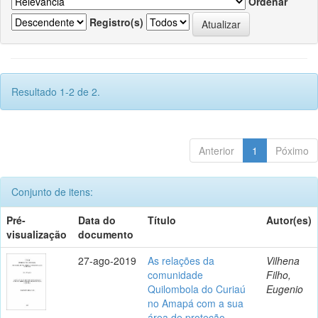
Ordenar
Registro(s)
Resultado 1-2 de 2.
Anterior
1
Póximo
Conjunto de itens:
Pré-
Data do
Título
Autor(es)
visualização
documento
27-ago-2019
As relações da
Vilhena
comunidade
Filho,
Quilombola do Curiaú
Eugenio
no Amapá com a sua
área de proteção