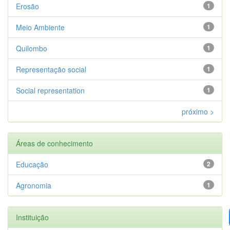
Erosão
1
Meio Ambiente
1
Quilombo
1
Representação social
1
Social representation
1
próximo >
Áreas de conhecimento
Educação
2
Agronomia
1
Instituição