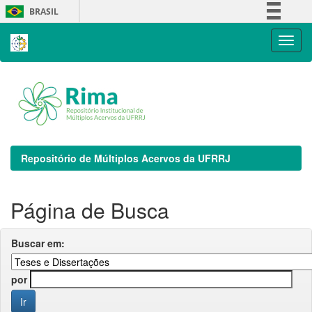
Skip
BRASIL
navigation
Simplifique!
Comunica BR
Participe
Acesso à informação
Legislação
Canais
Repositório de Múltiplos Acervos da UFRRJ
Página de Busca
Buscar em:
por