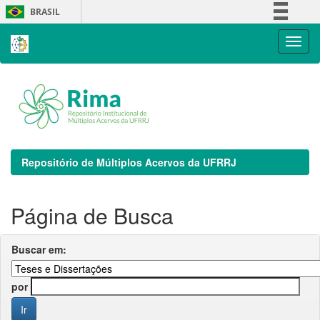
Skip
BRASIL
navigation
Simplifique!
Comunica BR
Participe
Acesso à informação
Legislação
Canais
Repositório de Múltiplos Acervos da UFRRJ
Página de Busca
Buscar em:
por