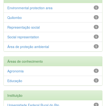
Environmental protection area
1
Quilombo
1
Representação social
1
Social representation
1
Área de proteção ambiental
1
Áreas de conhecimento
Agronomia
1
Educação
1
Instituição
Universidade Federal Rural do Rio...
1